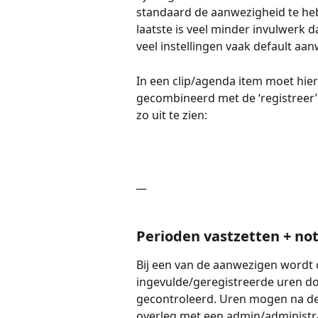
standaard de aanwezigheid te hebb
laatste is veel minder invulwerk 
veel instellingen vaak default aanw
In een clip/agenda item moet hier
gecombineerd met de ‘registreer’ f
zo uit te zien:
__ 
Perioden vastzetten + noti
Bij een van de aanwezigen wordt
ingevulde/geregistreerde uren d
gecontroleerd. Uren mogen na deze
overleg met een admin/administra