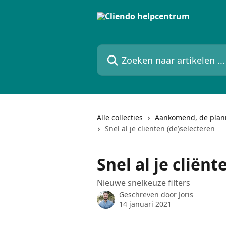
Naar de hoofdinhoud
Zoeken naar artikelen ...
Alle collecties
Aankomend, de plann
Snel al je cliënten (de)selecteren
Snel al je cliën
Nieuwe snelkeuze filters
Geschreven door
Joris
14 januari 2021