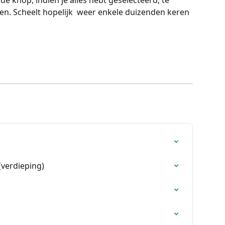
 knop, indien je alles hebt geselecteerd, te 
en. Scheelt hopelijk  weer enkele duizenden keren 
(verdieping)