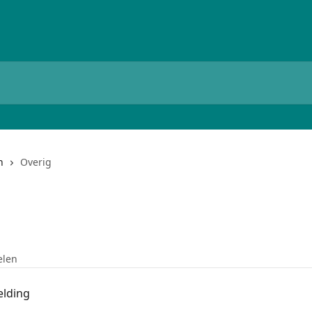
n
Overig
elen
elding